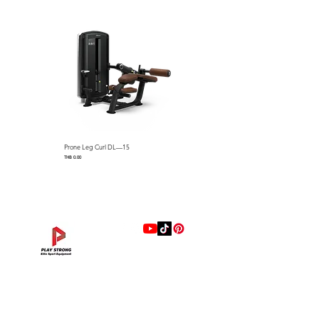
Prone Leg Curl DL—15
Pec Fly/Rear Deltoid DL—14
Price
Price
THB 0.00
THB 0.00
แบรนด์
Hip Adduction/Abduction DL—13
Triceps Extension DL—11
Leg Extension DL—09
Leg Press DL—07
Back Extension DL—05
Lat Pulldown DL—03
Biceps Curl DL—01
Assisted Chin Dip DL—12
Seated Row DL—10
Seated Leg Curl DL—08
Abdominal DL—06
Shoulder Press DL—04
Chest Press DL—02
Decline Chest Press
INTENZA FITNESS
Price
Price
Price
Price
Price
Price
Price
Price
Price
Price
Price
Price
Price
Price
THB 0.00
THB 0.00
THB 0.00
THB 0.00
THB 0.00
THB 0.00
THB 0.00
THB 0.00
THB 0.00
THB 0.00
THB 0.00
THB 0.00
THB 0.00
THB 0.00