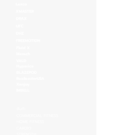
Lexco
XMASTER
DRAX
UFC
DHZ
FREEMOTION
Fluid X
Merach
VALD
Hyperice
BLAZEPOD
RealleaderUSA
Xenjoy
IMBELL
สินค้า
COMMERCIAL FITNESS
HOME FITNESS
CARDIO
STRENGTH