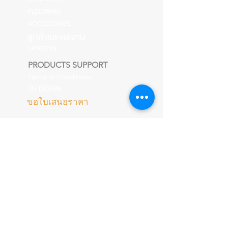
FLOORING
ACCESSORIES
ลูกค้าและผลงาน
บทความ
PRODUCTS SUPPORT
Terms & Conditions
3D DESIGN
ขอใบเสนอราคา
Online 24 Hours
CALL US
LINE
@playstrong
e-mail :
contact@playstrongsport.com
Showroom